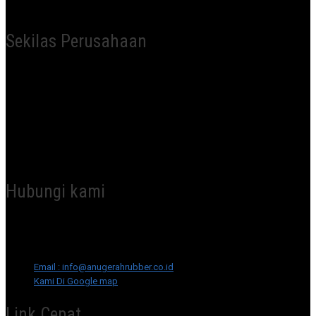
Sekilas Perusahaan
CV Anugerah Abadi merupakan perusahaan pembuatan roll karet di Kota
Gresik, Kami memproduksi berbagai jenis roll karet dengan berbagai
macam jenis karet, Seperti NR, NBR, EPDM, Polyurethane, dll. Dengan
pengalaman selama bertahun-tahun dalam industri karet, Kami
menawarkan Kualitas dan harga yang kompetitif, Anugerah Abadi selalu
berusaha memberikan pelayanan terbaik untuk setiap pelanggan dan mitra
bisnis kami
Hubungi kami
Office & Workshop : Jl KH Syafi’i No. 81 Manyar, Gresik, Jawa Timur
Telp : 031-393.0174 – Fax : 031-393.0175
HP : 0822.3344.2922
Email : info@anugerahrubber.co.id
Kami Di Google map
Link Cepat