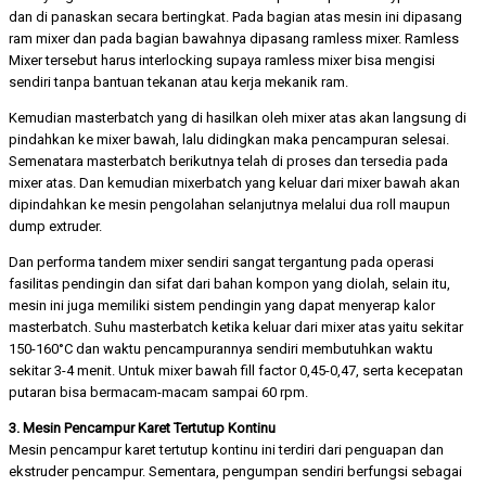
dan di panaskan secara bertingkat. Pada bagian atas mesin ini dipasang
ram mixer dan pada bagian bawahnya dipasang ramless mixer. Ramless
Mixer tersebut harus interlocking supaya ramless mixer bisa mengisi
sendiri tanpa bantuan tekanan atau kerja mekanik ram.
Kemudian masterbatch yang di hasilkan oleh mixer atas akan langsung di
pindahkan ke mixer bawah, lalu didingkan maka pencampuran selesai.
Semenatara masterbatch berikutnya telah di proses dan tersedia pada
mixer atas. Dan kemudian mixerbatch yang keluar dari mixer bawah akan
dipindahkan ke mesin pengolahan selanjutnya melalui dua roll maupun
dump extruder.
Dan performa tandem mixer sendiri sangat tergantung pada operasi
fasilitas pendingin dan sifat dari bahan kompon yang diolah, selain itu,
mesin ini juga memiliki sistem pendingin yang dapat menyerap kalor
masterbatch. Suhu masterbatch ketika keluar dari mixer atas yaitu sekitar
150-160°C dan waktu pencampurannya sendiri membutuhkan waktu
sekitar 3-4 menit. Untuk mixer bawah fill factor 0,45-0,47, serta kecepatan
putaran bisa bermacam-macam sampai 60 rpm.
3. Mesin Pencampur Karet Tertutup Kontinu
Mesin pencampur karet tertutup kontinu ini terdiri dari penguapan dan
ekstruder pencampur. Sementara, pengumpan sendiri berfungsi sebagai