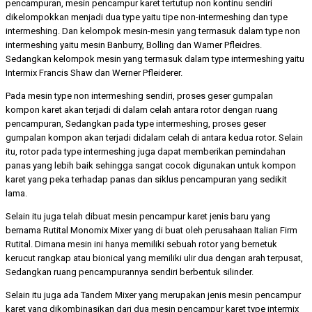
pencampuran, mesin pencampur karet tertutup non kontinu sendiri
dikelompokkan menjadi dua type yaitu tipe non-intermeshing dan type
intermeshing. Dan kelompok mesin-mesin yang termasuk dalam type non
intermeshing yaitu mesin Banburry, Bolling dan Warner Pfleidres.
Sedangkan kelompok mesin yang termasuk dalam type intermeshing yaitu
Intermix Francis Shaw dan Werner Pfleiderer.
Pada mesin type non intermeshing sendiri, proses geser gumpalan
kompon karet akan terjadi di dalam celah antara rotor dengan ruang
pencampuran, Sedangkan pada type intermeshing, proses geser
gumpalan kompon akan terjadi didalam celah di antara kedua rotor. Selain
itu, rotor pada type intermeshing juga dapat memberikan pemindahan
panas yang lebih baik sehingga sangat cocok digunakan untuk kompon
karet yang peka terhadap panas dan siklus pencampuran yang sedikit
lama.
Selain itu juga telah dibuat mesin pencampur karet jenis baru yang
bernama Rutital Monomix Mixer yang di buat oleh perusahaan Italian Firm
Rutital. Dimana mesin ini hanya memiliki sebuah rotor yang bernetuk
kerucut rangkap atau bionical yang memiliki ulir dua dengan arah terpusat,
Sedangkan ruang pencampurannya sendiri berbentuk silinder.
Selain itu juga ada Tandem Mixer yang merupakan jenis mesin pencampur
karet yang dikombinasikan dari dua mesin pencampur karet type intermix