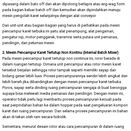
dipasang dalam batc off dan akan dipotong berlapis atau wig-wag form
pada bagian keluar batch off dan kemudian akan dipindahkan menuju
mesin pengolah karet selanjutnya dengan alat conveyor.
Dan unit-unit atau bagian-bagian yang harus di perhatikan pada mesin
pencampur karet terbuka ini yaitu alat penampung, alat pengaman,
pengatur nip, motor penggerak, transmisi serta putara unit pemanas,
pendingin, dan pelumas mesin.
2. Mesin Pencampur Karet Tertutup Non Kontinu (Internal Batch Mixer)
Pada mesin pencampur karet tertutup non continue ini, roror berada di
dalam ruangan tertutup. Dimana unit pencampur atau rotor mesin karet
tersebut berjalan sehingga rotor tampak seperti memiliki sayap dan
bidang geser lebih luas. Proses pencampurannya sendiri lebih singkat dan
lebih bersih jika dibandingkan dengan mesin pencampur karet terbuka.
Poros, sayap serta dinding ruang pencampuran sengaja di buat berongga
supaya bisa melewati media pemanas dan pendingin. Dengan mesin ini,
operator tidak perlu lagi membantu proses pencampuran kecuali pada
saat perpindahan bahan ke dalam hopper pada saat pengeluaran kompon
karet dari ruang pencampuran. Dan selama proses pencampuran ini bahan
akan di tekan oleh ram secara hidrolik.
Sementara, menurut desain rotor atau cara pencampuran di dalam ruang