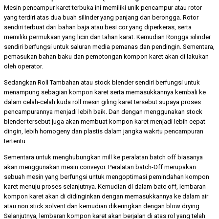
Mesin pencampur karet terbuka ini memiliki unik pencampur atau rotor
yang terdiri atas dua buah silinder yang panjang dan berongga. Rotor
sendiri terbuat dari bahan baja atau besi cor yang diperkeras, serta
memiliki permukaan yang licin dan tahan karat. Kemudian Rongga silinder
sendiri berfungsi untuk saluran media pemanas dan pendingin. Sementara,
pemasukan bahan baku dan pemotongan kompon karet akan di lakukan
oleh operator.
Sedangkan Roll Tambahan atau stock blender sendiri berfungsi untuk
menampung sebagian kompon karet serta memasukkannya kembali ke
dalam celah-celah kuda roll mesin giling karet tersebut supaya proses
pencampurannya menjadi lebih baik. Dan dengan menggunakan stock
blender tersebut juga akan membuat kompon karet menjadi lebih cepat
dingin, lebih homogeny dan plastis dalam jangka wakrtu pencampuran
tertentu.
Sementara untuk menghubungkan mill ke peralatan batch off biasanya
akan menggunakan mesin conveyor. Peralatan batch-Off merupakan
sebuah mesin yang berfungsi untuk mengoptimasi pemindahan kompon
karet menuju proses selanjutnya. Kemudian di dalam batc off, lembaran
kompon karet akan di didinginkan dengan memasukkannya ke dalam air
atau non stick solvent dan kemudian dikeringkan dengan blow drying.
Selanjutnya, lembaran kompon karet akan berjalan di atas rol yang telah